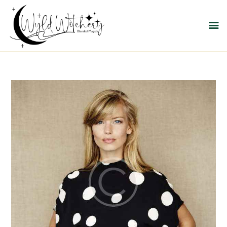
WYLD WITCHERY
Magick, Uniquely Yours
HOME
ABOUT US
MEET OUR PRODUCT
LINES
SHOP EXCLUSIVELY AT
RAVEN MOON
EMPORIUM